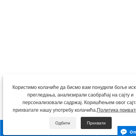
Користимо колачиће да бисмо вам понудили боље иск
прегледања, анализирали саобраћај на сајту и
персонализовали садржај. Коришћењем овог сајт
прихватате нашу употребу колачића.
Политика приват
Одбити
Прихвати



On