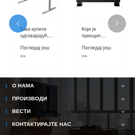


Како купити
Које је
одговарајућу
принцип
маказину
грејања
Погледај још
Погледај још
графичког
грејача?
>>
>>
О НАМА
ПРОИЗВОДИ
ВЕСТИ
КОНТАКТИРАЈТЕ НАС