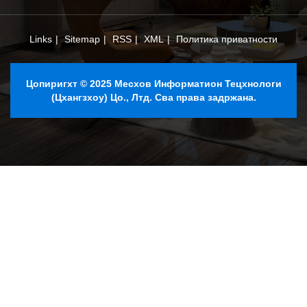
Links
|
Sitemap
|
RSS
|
XML
|
Политика приватности
Цопиригхт © 2025 Месхов Информатион Тецхнологи
(Цхангзхоу) Цо., Лтд. Сва права задржана.