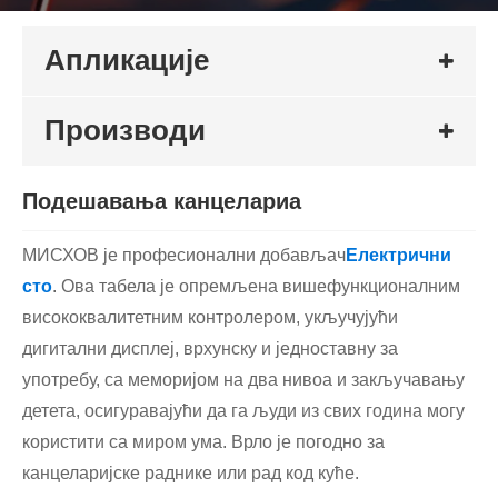
Апликације
Производи
Подешавања канцелариа
МИСХОВ је професионални добављач
Електрични
сто
. Ова табела је опремљена вишефункционалним
висококвалитетним контролером, укључујући
дигитални дисплеј, врхунску и једноставну за
употребу, са меморијом на два нивоа и закључавању
детета, осигуравајући да га људи из свих година могу
користити са миром ума. Врло је погодно за
канцеларијске раднике или рад код куће.