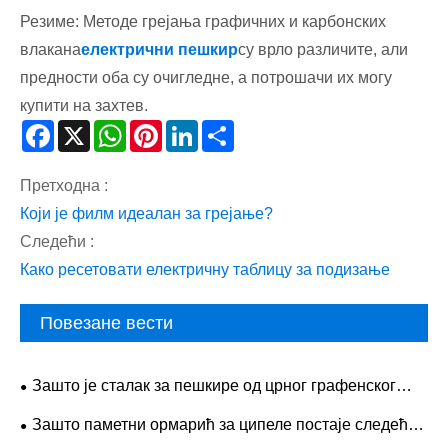
Резиме: Методе грејања графичних и карбонских
влакана
електрични пешкир
су врло различите, али
предности оба су очигледне, а потрошачи их могу
купити на захтев.
Facebook
X
WhatsApp
Pinterest
LinkedIn
Share
Претходна :
Који је филм идеалан за грејање?
Следећи :
Како ресетовати електричну таблицу за подизање
Повезане вести
Зашто је сталак за пешкире од црног графенског
камена мењач игре за ваше купатило
Зашто паметни ормарић за ципеле постаје следећа