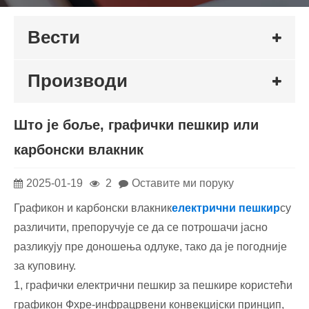
Вести
Производи
Што је боље, графички пешкир или
карбонски влакник
2025-01-19
2
Оставите ми поруку
Графикон и карбонски влакник
електрични пешкир
су
различити, препоручује се да се потрошачи јасно
разликују пре доношења одлуке, тако да је погодније
за куповину.
1, графички електрични пешкир за пешкире користећи
графикон Фхре-инфрацрвени конвекцијски принцип,