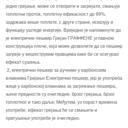
једно грејање, може се отворити и загрејати, смањује
топлотни проток, топлотну ефикасност до 99%,
задржава више топлоте, с друге стране, исказују и
функцију уштеде енергије. Вриједно је напоменути да
је електрични пешкир Грејан ГРАФФЕНЕ углавном
конструкција плоче, која може дозволити да се пешкир
загреје у вишеструким правцима како би се осигурао
ефекат сушења.
2, електрични пешкир за ручнике у карбонским
влакнима Гријање Електрични пешкир, јер је употреба
жице у карбонској влакнама за загревање пешкира,
њене предности су очигледне, брзог грејања, брзог
топлотног и тако даље; Међутим, уз пораст времена
употребе, ефекат грејања ће се смањити и
пригушење употребе је очигледно.