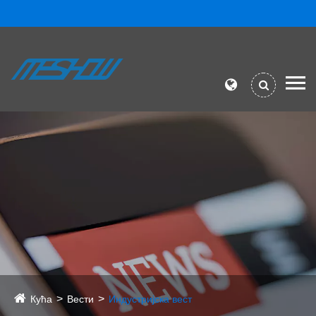
Кућа
Вести
Индустријска вест