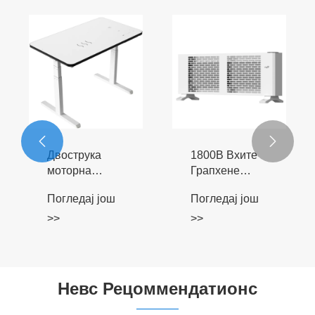


Двострука
1800В Вхите
моторна
Грапхене
електрична
Басебоард
Погледај још
Погледај још
плоча за
Елецтриц
дизање белог
Грејач
>>
>>
стакла
Невс Рецоммендатионс