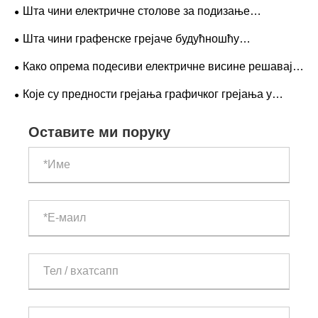
надоградња куће коју морате имати?
Шта чини електричне столове за подизање
будућности модерних радних простора?
Шта чини графенске грејаче будућношћу
технологије паметног грејања?
Како опрема подесиви електричне висине решавају
традиционалне недостатке стола и испуњавају
Које су предности грејања графичког грејања у
потребе за канцеларијом / кућним услугама?
карикама за пешкире у купатилу
Оставите ми поруку